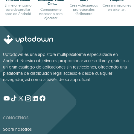
C++
El mejor entorno
Crea videojuegos
Crea animaciones
Redistributable
para desarrollar
Componente
profesionales
en pixel art
apps de Android
necesario para
fácilmente
ejecutar
aplicaciones
Visual C++
Uptodown es una app store multiplataforma especializada en
Android. Nuestro objetivo es proporcionar acceso libre y gratuito a
un gran catálogo de aplicaciones sin restricciones, ofreciendo una
plataforma de distribución legal accesible desde cualquier
navegador, así como a través de su app oficial.
CONÓCENOS
Sobre nosotros