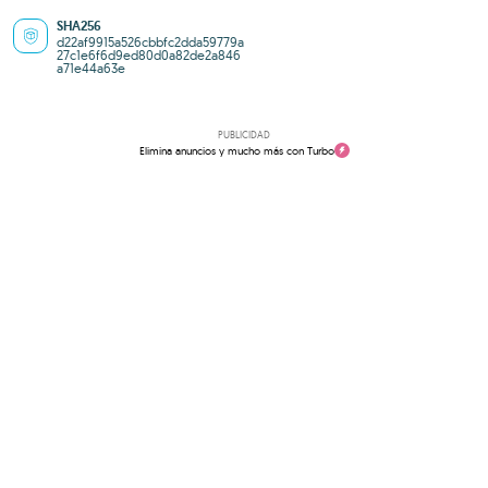
SHA256
d22af9915a526cbbfc2dda59779a
27c1e6f6d9ed80d0a82de2a846
a71e44a63e
PUBLICIDAD
Elimina anuncios y mucho más con Turbo