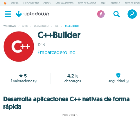
OPERA
JUEGOS RETRO
CODEX
MALWAREBYTES
APPS DE MANGA
ANKI
PROTEUS
APPS DE CÓD
WINDOWS
/
APPS
/
DESARROLLO
/
IDE
/
C++BUILDER
C++Builder
12.3
Embarcadero Inc.
5
4.2 k
1
valoraciones
descargas
seguridad
Desarrolla aplicaciones C++ nativas de forma
rápida
PUBLICIDAD