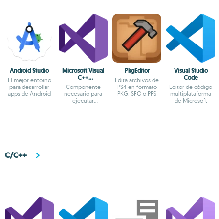
Android Studio
Microsoft Visual
PkgEditor
Visual Studio
C++
Code
El mejor entorno
Edita archivos de
Redistributable
para desarrollar
Componente
PS4 en formato
Editor de código
apps de Android
necesario para
PKG, SFO o PFS
multiplataforma
ejecutar
de Microsoft
aplicaciones
Visual C++
C/C++